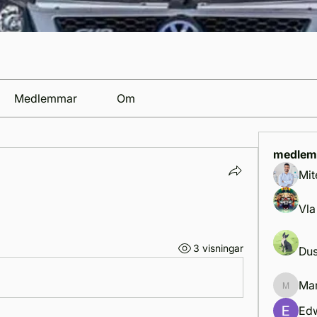
Medlemmar
Om
medlem
Mit
Vla
3 visningar
Dus
Mar
Marcus 
Ed