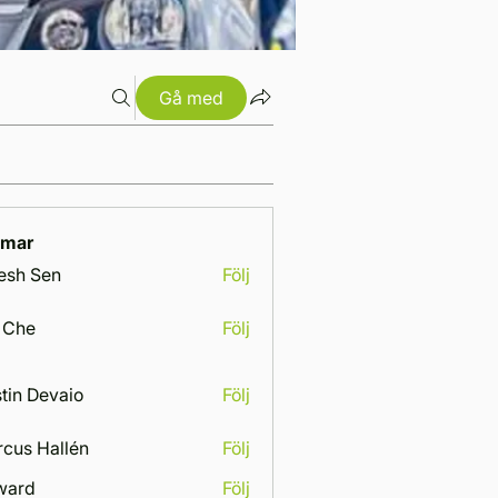
Gå med
mar
esh Sen
Följ
 Che
Följ
tin Devaio
Följ
cus Hallén
Följ
Hallén
ward
Följ