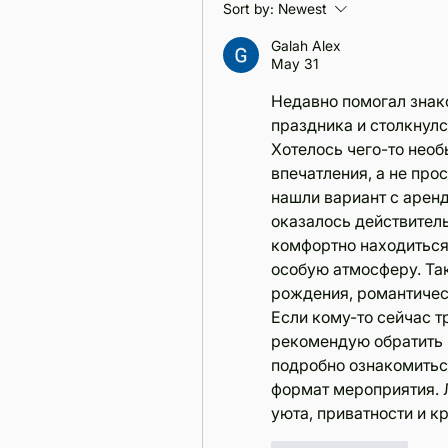
Sort by:
Newest
Galah Alex
May 31
Недавно помогал знак
праздника и столкнулс
Хотелось чего-то необ
впечатления, а не прос
нашли вариант с аренд
оказалось действител
комфортно находиться 
особую атмосферу. Так
рождения, романтическ
Если кому-то сейчас т
рекомендую обратить в
подробно ознакомитьс
формат мероприятия. Л
уюта, приватности и к