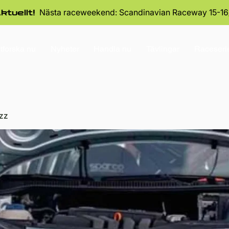
Nästa raceweekend: Scandinavian Raceway 15-16
ktuellt!
tforska nu
Nyheter
Handla nu
Tävlingar
Raceseri
zz