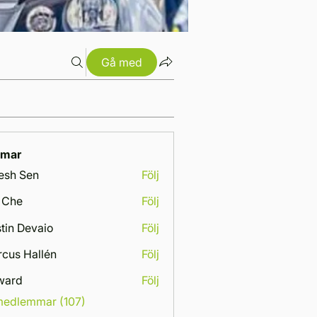
Gå med
mar
esh Sen
Följ
 Che
Följ
tin Devaio
Följ
cus Hallén
Följ
Hallén
ward
Följ
 medlemmar (107)