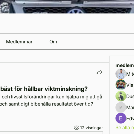
Medlemmar
Om
medlem
Mit
Vla
bäst för hållbar viktminskning?
Dus
 och livsstilsförändringar kan hjälpa mig att gå 
 och samtidigt bibehålla resultatet över tid?
Mar
Marcus 
Ed
Se alla
12 visningar