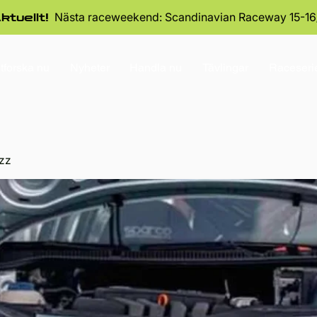
Nästa raceweekend: Scandinavian Raceway 15-16
ktuellt!
tforska nu
Nyheter
Handla nu
Tävlingar
Raceseri
zz