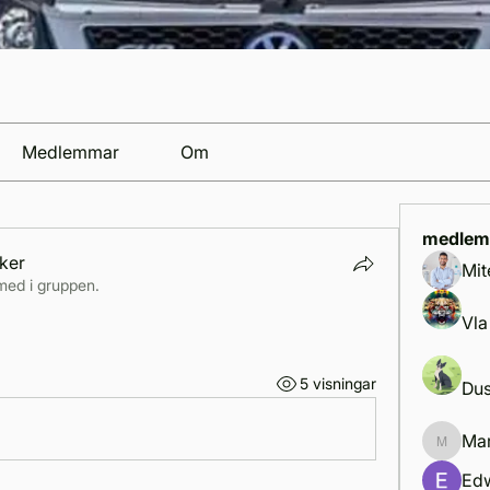
Medlemmar
Om
medlem
ker
Mit
med i gruppen.
Vla
5 visningar
Dus
Mar
Marcus 
Ed