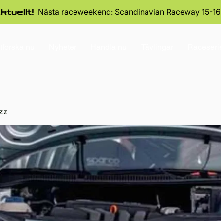
Nästa raceweekend: Scandinavian Raceway 15-16
ktuellt!
tforska nu
Nyheter
Handla nu
Tävlingar
Raceseri
zz