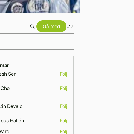
Gå med
mar
esh Sen
Följ
 Che
Följ
tin Devaio
Följ
cus Hallén
Följ
Hallén
ward
Följ