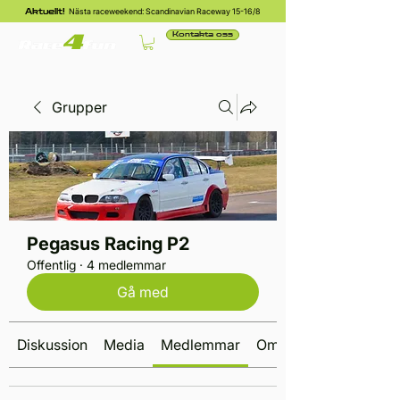
Nästa raceweekend: Scandinavian Raceway 15-16/8
Aktuellt!
Kontakta oss
Grupper
Pegasus Racing P2
Offentlig
·
4 medlemmar
Gå med
Diskussion
Media
Medlemmar
Om