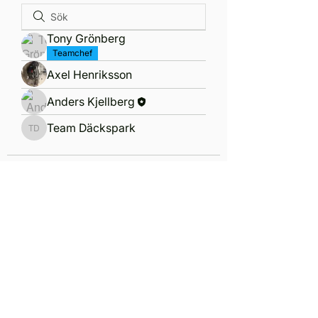
Tony Grönberg
Teamchef
Axel Henriksson
Anders Kjellberg
Team Däckspark
Team Däckspark
Ring oss
+4679 313 58 90
Mejla oss
info@race4fun.se