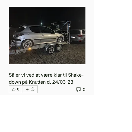
Så er vi ved at være klar til Shake-
down på Knutten d. 24/03-23
0
0
Om
Välkommen till gruppen! Här kan
du hålla kontakten med andra
...
Thomas Capito
Läs mer
11 december 2022
Välkommen till gruppen! Du kan 
komma i kontakt med andra 
medlemmar