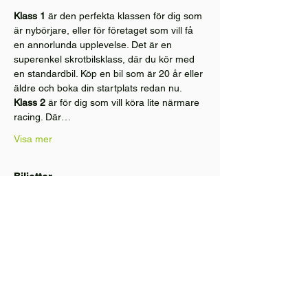
Klass 1
 är den perfekta klassen för dig som 
är nybörjare, eller för företaget som vill få 
en annorlunda upplevelse. Det är en 
superenkel skrotbilsklass, där du kör med 
en standardbil. Köp en bil som är 20 år eller 
äldre och boka din startplats redan nu.
Klass 2
 är för dig som vill köra lite närmare 
racing. Där…
Visa mer
Biljetter
Försäljning avslutad
Biljettyp
Tillval: Livesänd ombordkamera
Mer information