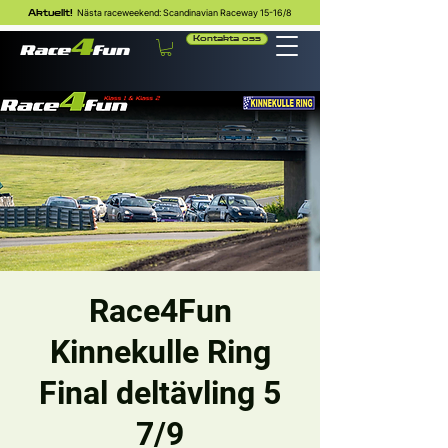
Nästa raceweekend: Scandinavian Raceway 15-16/8
Aktuellt!
Kontakta oss
Race4Fun
Kinnekulle Ring
Final deltävling 5
7/9