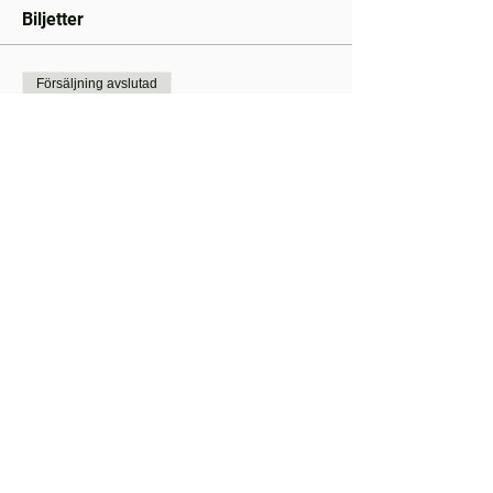
Biljetter
Försäljning avslutad
Biljettyp
Tillval: Livesänd ombordkamera
Mer information
Pris
1 500,00 kr
moms inkluderad
Dela detta evenemang