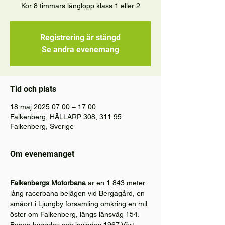
Kör 8 timmars långlopp klass 1 eller 2
Registrering är stängd
Se andra evenemang
Tid och plats
18 maj 2025 07:00 – 17:00
Falkenberg, HÄLLARP 308, 311 95
Falkenberg, Sverige
Om evenemanget
Falkenbergs Motorbana
 är en 1 843 meter 
lång racerbana belägen vid Bergagård, en 
småort i Ljungby församling omkring en mil 
öster om Falkenberg, längs länsväg 154. 
Banan byggdes och invigdes 1967 Vårt 