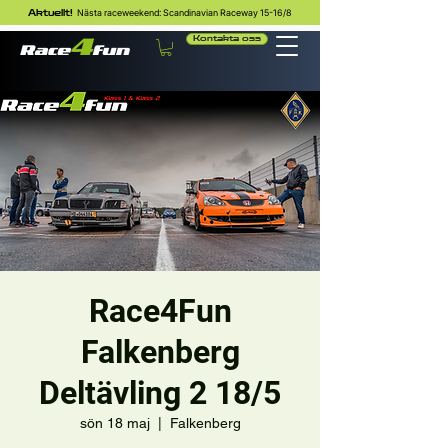
Nästa raceweekend: Scandinavian Raceway 15-16/8
Aktuellt!
Kontakta oss
Race4Fun
Falkenberg
Deltävling 2 18/5
sön 18 maj
  |  
Falkenberg