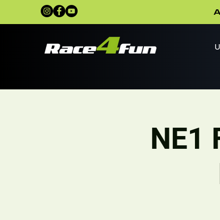
A
U
NE1 