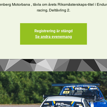
enberg Motorbana , tävla om årets Riksmästerskaps-titel i Endu
racing. Deltävling 2.
Registrering är stängd
Se andra evenemang