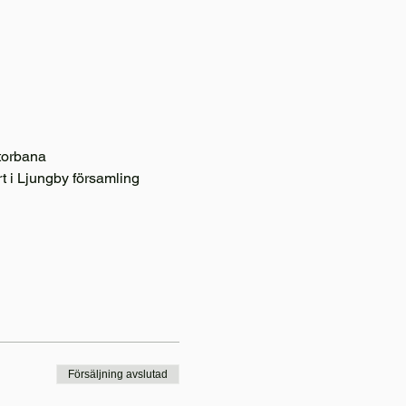
torbana
 i Ljungby församling 
Försäljning avslutad