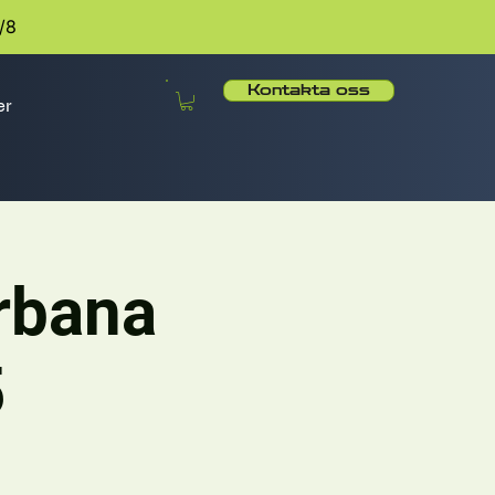
/8
Kontakta oss
er
rbana
5