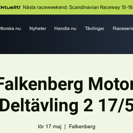
Nästa raceweekend: Scandinavian Raceway 15-16
ktuellt!
tforska nu
Nyheter
Handla nu
Tävlingar
Raceseri
Falkenberg Moto
Deltävling 2 17/
lör 17 maj
  |  
Falkenberg