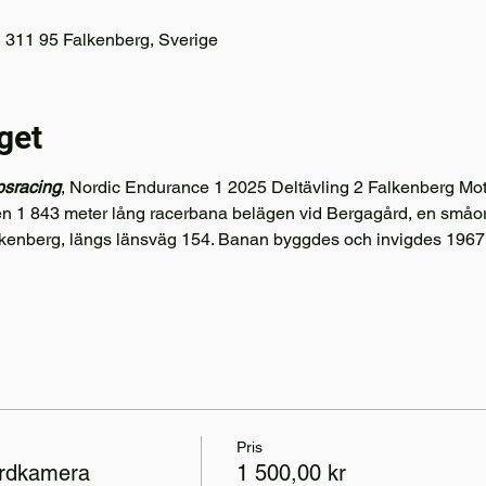
311 95 Falkenberg, Sverige
get
psracing
, Nordic Endurance 1 2025 Deltävling 2 Falkenberg Mo
en 1 843 meter lång racerbana belägen vid Bergagård, en småort
lkenberg, längs länsväg 154. Banan byggdes och invigdes 1967
Pris
ordkamera
1 500,00 kr