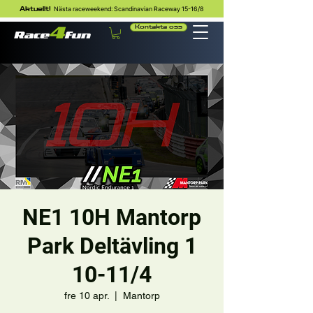
Nästa raceweekend: Scandinavian Raceway 15-16/8
Aktuellt!
Kontakta oss
NE1 10H Mantorp
Park Deltävling 1
10-11/4
fre 10 apr.
  |  
Mantorp