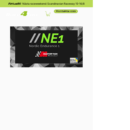
Nästa raceweekend: Scandinavian Raceway 15-16/8
Aktuellt!
Kontakta oss