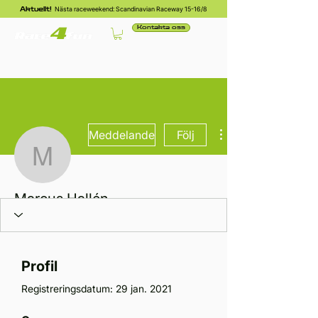
Nästa raceweekend: Scandinavian Raceway 15-16/8
Aktuellt!
Kontakta oss
Meddelande
Följ
Marcus Hallén
Marcus Hallén
Profil
Registreringsdatum: 29 jan. 2021