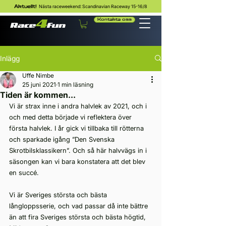
Nästa raceweekend: Scandinavian Raceway 15-16/8
Aktuellt!
Kontakta oss
Inlägg
Uffe Nimbe
25 juni 2021
1 min läsning
Tiden är kommen…
Vi är strax inne i andra halvlek av 2021, och i 
och med detta började vi reflektera över 
första halvlek. I år gick vi tillbaka till rötterna 
och sparkade igång ”Den Svenska 
Skrotbilsklassikern”. Och så här halvvägs in i 
säsongen kan vi bara konstatera att det blev 
en succé. 
Vi är Sveriges största och bästa 
långloppsserie, och vad passar då inte bättre 
än att fira Sveriges största och bästa högtid, 