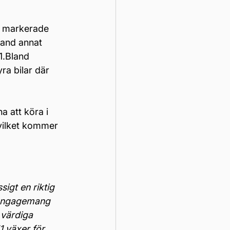
t markerade 
bland annat 
1.Bland 
a bilar där 
a att köra i 
 vilket kommer 
igt en riktig 
t engagemang 
värdiga 
1 växer för 