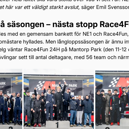
 här var ett väldigt starkt avslut, 
säger Emil Svensso
på säsongen – nästa stopp Race4
ades med en gemensam bankett för NE1 och Race4Fun, 
pmästare hyllades. Men långloppssäsongen är ännu int
g väntar Race4Fun 24H på Mantorp Park (den 11-12 o
ävlingar sett till antal deltagare, med 56 team och nä
.