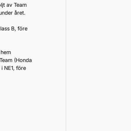
ljt av Team 
under året.
ass B, före 
g hem 
t Team (Honda 
 NE1, före 