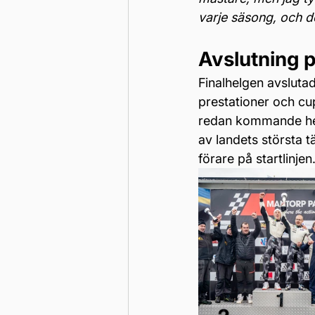
varje säsong, och det
Avslutning 
Finalhelgen avslut
prestationer och cu
redan kommande hel
av landets största t
förare på startlinjen