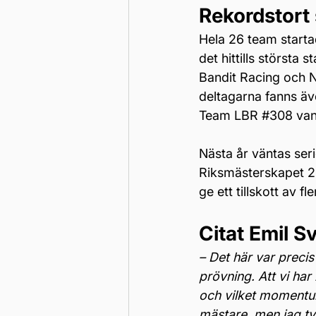
Rekordstort 
Hela 26 team starta
det hittills största s
Bandit Racing och 
deltagarna fanns ä
Team LBR 
#308
 va
Nästa år väntas seri
Riksmästerskapet 202
ge ett tillskott av
Citat Emil S
– Det här var precis
prövning. Att vi ha
och vilket momentum
mästare, men jag tyc