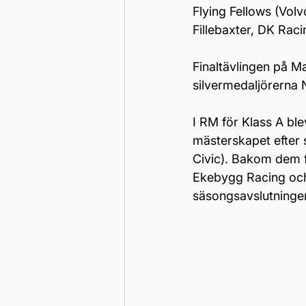
Flying Fellows (Vol
Fillebaxter, DK Raci
Finaltävlingen på M
silvermedaljörerna 
I RM för Klass A bl
mästerskapet efter 
Civic). Bakom dem f
Ekebygg Racing och
säsongsavslutninge