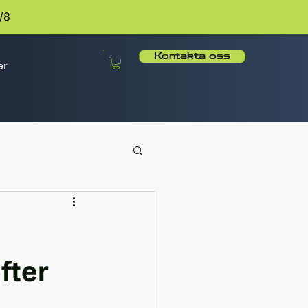
/8
Kontakta oss
er
fter