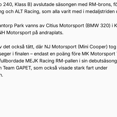
vo 240, Klass B) avslutade säsongen med RM-brons, fö
ng och ALT Racing, som alla varit med i medaljstriden 
antorp Park vanns av Citius Motorsport (BMW 320) i Kl
NH Motorsport på andraplats.
ev det också tätt, där NJ Motorsport (Mini Cooper) to
seger i finalen – endast en poäng före MK Motorspor
ullbordade MEJK Racing RM-pallen i sin debutsäsong i
 Team GAPET, som också visade stark fart under 
n.