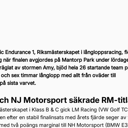
ic Endurance 1, Riksmästerskapet i långloppsracing, fi
 när finalen avgjordes på Mantorp Park under lördagen.
präglat av stormen Amy, bjöd hela 26 startande team på
t och sex timmar långlopp med allt från oväder till 
å sista varvet.
ch NJ Motorsport säkrade RM-tit
sterskapet i Klass B & C gick LM Racing (VW Golf TCR
 efter en stabil finalinsats med årets fjärde seger av 
d med två poängs marginal till NH Motorsport (BMW E36