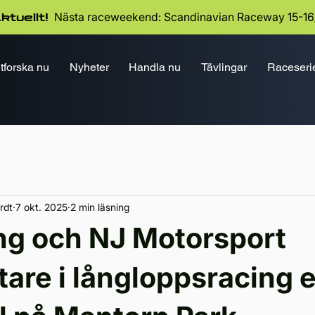
Nästa raceweekend: Scandinavian Raceway 15-16
ktuellt!
tforska nu
Nyheter
Handla nu
Tävlingar
Raceseri
rdt
7 okt. 2025
2 min läsning
ng och NJ Motorsport
are i långloppsracing e