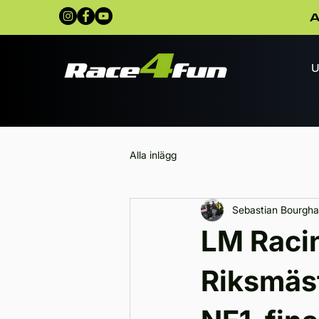
A
U
Alla inlägg
Sebastian Bourgha
LM Raci
Riksmäst