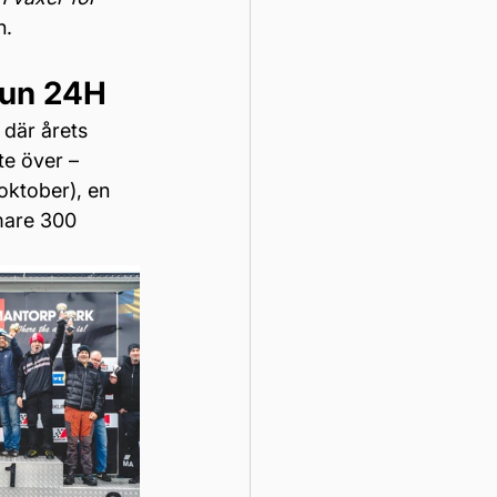
n.
Fun 24H
där årets 
e över – 
ktober), en 
rmare 300 