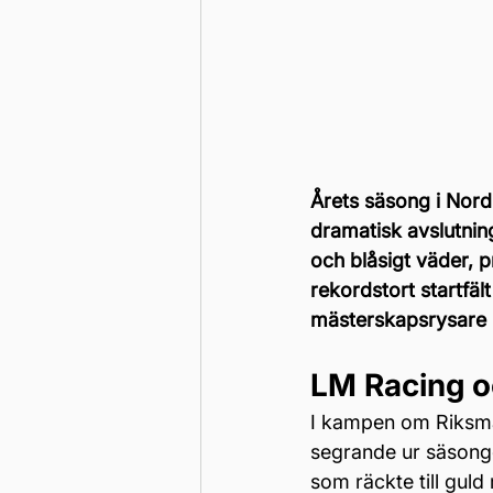
Årets säsong i Nord
dramatisk avslutning
och blåsigt väder, 
rekordstort startfäl
mästerskapsrysare p
LM Racing o
I kampen om Riksmä
segrande ur säsongen
som räckte till gul