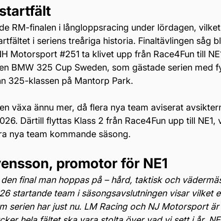
startfält
de RM-finalen i långloppsracing under lördagen, vilke
tartfältet i seriens treåriga historia. Finaltävlingen såg 
NH Motorsport 
#251
 ta klivet upp från Race4Fun till NE
ven BMW 325 Cup Sweden, som gästade serien med fyr
nn 325-klassen på Mantorp Park.
en växa ännu mer, då flera nya team aviserat avsiktern
6. Därtill flyttas Klass 2 från Race4Fun upp till NE1,
 flera nya team kommande säsong.
vensson, promotor för NE1
 den final man hoppas på – hård, taktisk och vädermäss
r 26 startande team i säsongsavslutningen visar vilke
 serien har just nu. LM Racing och NJ Motorsport är 
ker hela fältet ska vara stolta över vad vi sett i år. NE