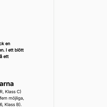
ck en 
 I ett blött 
 ett 
larna
, Klass C) 
fem möjliga, 
, Klass B). 