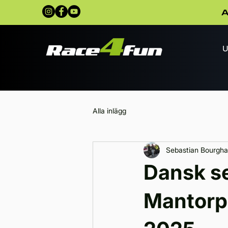
A
U
Alla inlägg
Sebastian Bourgha
Dansk s
Mantorp