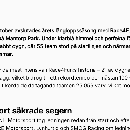
ktober avslutades årets långloppssäsong med Race4Fun
å Mantorp Park. Under klarblå himmel och perfekta f
abbt dygn, där 55 team stod på startlinjen och närma
immar.
v de mest intensiva i Race4Fun:s historia – 21 av dygn
gg, vilket bidrog till ett rekordtempo och nästan 100 v
talt körde de deltagande teamen 25 059 varv, vilket mo
rt säkrade segern
H Motorsport tog ledningen redan från start och efter
E Motorsport, Lynhurtig och SMOG Racing om lednin