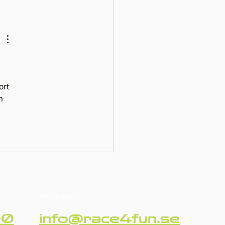
otorsport vände och
n Race4Funs 24-
arsrace på Sturup
eway
ort 
m 
Mejla oss
90
info@race4fun.se