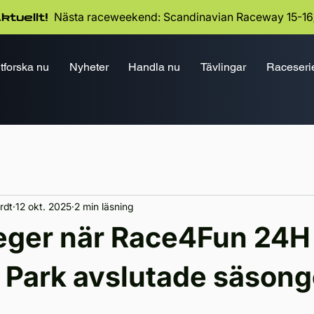
Nästa raceweekend: Scandinavian Raceway 15-16
ktuellt!
tforska nu
Nyheter
Handla nu
Tävlingar
Raceseri
rdt
12 okt. 2025
2 min läsning
eger när Race4Fun 24H
 Park avslutade säson