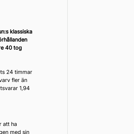
:s klassiska 
örhållanden 
re 40 tog 
ets 24 timmar 
arv fler än 
tsvarar 1,94 
 att ha 
gen med sin 