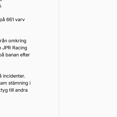
.
på 661 varv 
från omkring 
an JPR Racing 
på banan efter 
 incidenter. 
sam stämning i 
yg till andra 