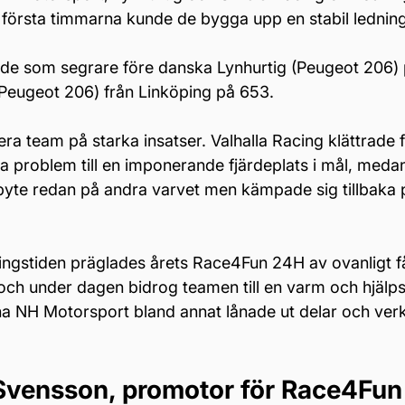
örsta timmarna kunde de bygga upp en stabil ledning
 de som segrare före danska Lynhurtig (Peugeot 206) 
eugeot 206) från Linköping på 653.
ra team på starka insatser. Valhalla Racing klättrade 
iga problem till en imponerande fjärdeplats i mål, med
rbyte redan på andra varvet men kämpade sig tillbaka 
lingstiden präglades årets Race4Fun 24H av ovanligt få
t och under dagen bidrog teamen till en varm och hjälp
a NH Motorsport bland annat lånade ut delar och verkt
l Svensson, promotor för Race4Fun