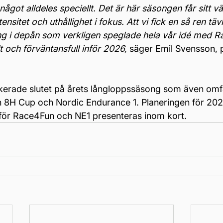
got alldeles speciellt. Det är här säsongen får sitt vä
sitet och uthållighet i fokus. Att vi fick en så ren täv
g i depån som verkligen speglade hela vår idé med R
lt och förväntansfull inför 2026,
 säger Emil Svensson, 
rade slutet på årets långloppssäsong som även omfa
n 8H Cup och Nordic Endurance 1. Planeringen för 202
n för Race4Fun och NE1 presenteras inom kort.