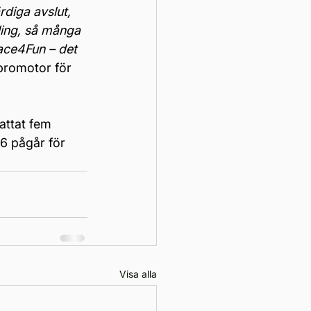
rdiga avslut, 
ling, så många 
ace4Fun – det 
promotor för 
ttat fem 
6 pågår för 
Visa alla