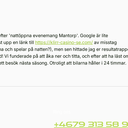
Riksmästerskapet i
NH M
långloppsracing når halvtid
van
när Nordic Endurance 1
timm
gästar Falkenbergs
Rac
Motorbana
efter 'nattöppna evenemang Mantorp'. Google är lite 
t upp en länk till 
https://klirr-casino-se.com/
 av misstag 
a och spelar på natten?), men sen hittade jag er resultatrapp
! Vi funderade på att åka ner och titta, och efter att ha läst o
ett besök nästa säsong. Otroligt att bilarna håller i 24 timmar.
Ring oss
+4679 313 58 