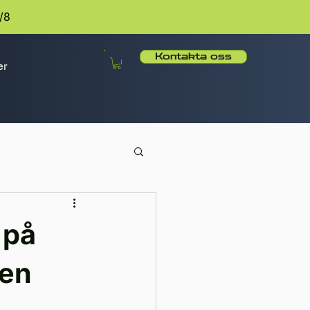
/8
Kontakta oss
er
 på
gen