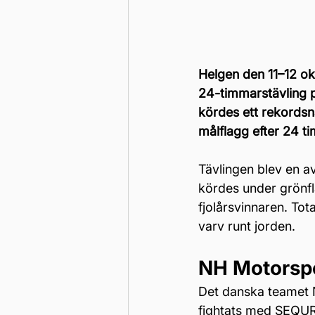
Helgen den 11–12 o
24-timmarstävling p
kördes ett rekordsn
målflagg efter 24 t
Tävlingen blev en a
kördes under grönfla
fjolårsvinnaren. To
varv runt jorden.
NH Motorspo
Det danska teamet N
fightats med SEQUR