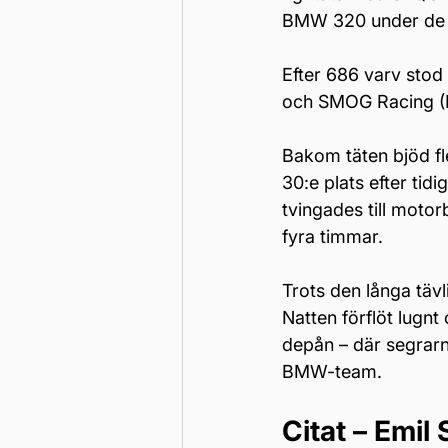
BMW 320 under de f
Efter 686 varv stod
och SMOG Racing (P
Bakom täten bjöd fle
30:e plats efter tid
tvingades till moto
fyra timmar.
Trots den långa täv
Natten förflöt lugn
depån – där segrarn
BMW-team.
Citat – Emi