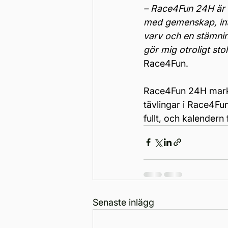
– Race4Fun 24H är nå
med gemenskap, inten
varv och en stämnin
gör mig otroligt sto
Race4Fun.
Race4Fun 24H marke
tävlingar i Race4Fu
fullt, och kalender
Senaste inlägg