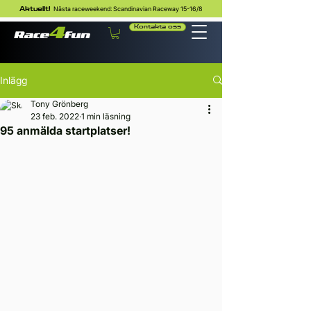
Nästa raceweekend: Scandinavian Raceway 15-16/8
Aktuellt!
Kontakta oss
Inlägg
Tony Grönberg
23 feb. 2022
1 min läsning
95 anmälda startplatser!