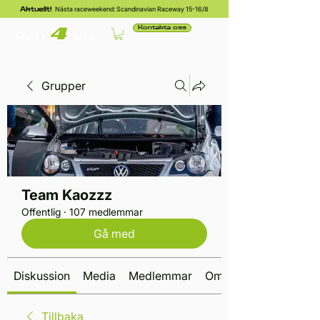
Nästa raceweekend: Scandinavian Raceway 15-16/8
Aktuellt!
Kontakta oss
Grupper
Team Kaozzz
Offentlig
·
107 medlemmar
Gå med
Diskussion
Media
Medlemmar
Om
Tillbaka