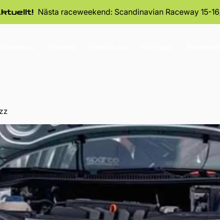
Nästa raceweekend: Scandinavian Raceway 15-16
ktuellt!
tforska nu
Nyheter
Handla nu
Tävlingar
Raceseri
zz