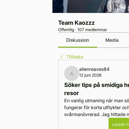
Team Kaozzz
Offentlig
·
107 medlemmar
Diskussion
Media
Tillbaka
allenreaves84
12 juni 2026
allenreaves84
Söker tips på smidiga h
resor
En vanlig utmaning när man sök
fungerar för korta utflykter och
svårmanövrerad. Jag hittade n
carado hu