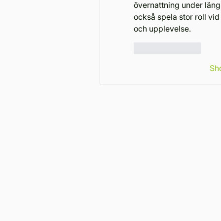
övernattning under längr
också spela stor roll vi
och upplevelse.
Like
Reply
Sh