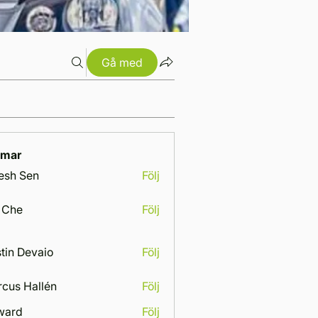
Gå med
mar
esh Sen
Följ
 Che
Följ
tin Devaio
Följ
cus Hallén
Följ
Hallén
ward
Följ