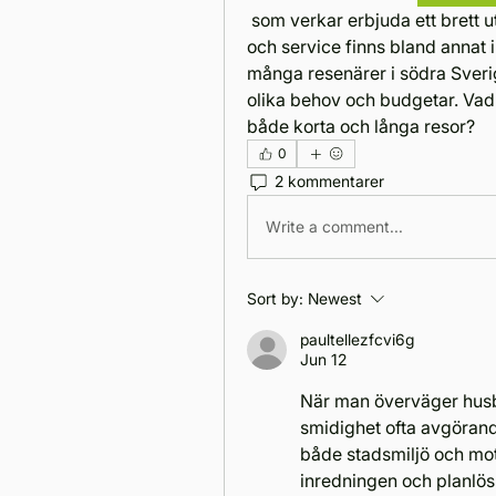
 som verkar erbjuda ett brett utbud av husbilar från just Carado. Deras lager 
och service finns bland annat i
många resenärer i södra Sveri
olika behov och budgetar. Vad t
både korta och långa resor?
0
2 kommentarer
Write a comment...
Sort by:
Newest
paultellezfcvi6g
Jun 12
När man överväger husbil
smidighet ofta avgörand
både stadsmiljö och mot
inredningen och planlös