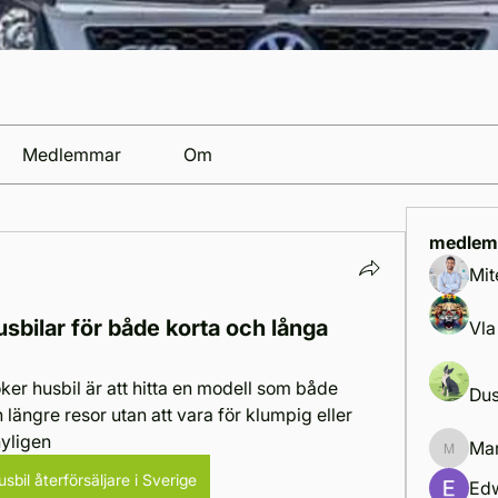
Medlemmar
Om
medlem
Mit
usbilar för både korta och långa
Vla
er husbil är att hitta en modell som både 
Dus
 längre resor utan att vara för klumpig eller 
yligen 
Mar
Marcus 
sbil återförsäljare i Sverige
Ed